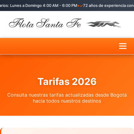
•
✓
ios: Lunes a Domingo 4:00 AM - 6:00 PM
72 años de experiencia cone
Inicio
Horarios y Destinos
Tarifas 2026
Tarifas
Consulta nuestras tarifas actualizadas desde Bogotá
hacia todos nuestros destinos
Acumula Millas
Contacto